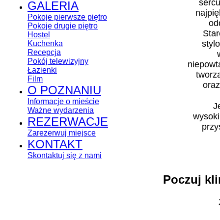
serc
GALERIA
najpię
Pokoje pierwsze piętro
od
Pokoje drugie piętro
Star
Hostel
styl
Kuchenka
Recepcja
Pokój telewizyjny
niepowt
Łazienki
tworz
Film
oraz
O POZNANIU
Informacje o mieście
J
Ważne wydarzenia
wysoki
REZERWACJE
przy
Zarezerwuj miejsce
KONTAKT
Skontaktuj się z nami
Poczuj kl